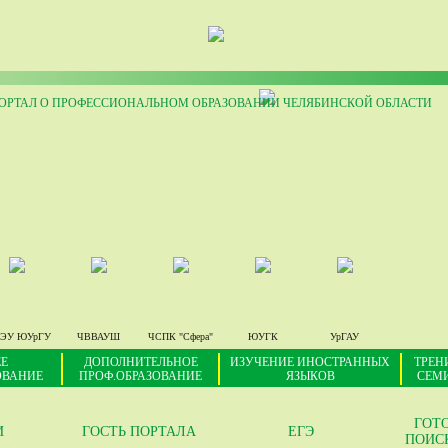
РТАЛ О ПРОФЕССИОНАЛЬНОМ ОБРАЗОВАНИИ ЧЕЛЯБИНСКОЙ ОБЛАСТИ
ЭУ ЮУрГУ
ЧВВАУШ
ЧСПК "Сфера"
ЮУГК
УрГАУ
Е
ДОПОЛНИТЕЛЬНОЕ
ИЗУЧЕНИЕ ИНОСТРАННЫХ
ТРЕН
ОВАНИЕ
ПРОФ.ОБРАЗОВАНИЕ
ЯЗЫКОВ
СЕМ
ГОТ
И
ГОСТЬ ПОРТАЛА
ЕГЭ
ПОИС