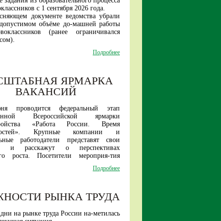
 задания из образовательного процесса
классников с 1 сентября 2026 года.
ясняющем документе ведомства убрали
 допустимом объёме до-машней работы
воклассников (ранее ограничивался
сом).
образом, прежняя инициатива Ин-
Подробнее
 стратегии развития образова-ния по
нному введению домашних заданий для
ладших школьников теперь исключена.
СШТАБНАЯ ЯРМАРКА
е в первых классах российских школ
удет проходить без домашней нагрузки.
ВАКАНСИЙ
ня проводится федеральный этап
ионной Всероссийской ярмарки
тройства «
Работа России. Время
остей
». Крупные компании и
льные работодатели представят свои
ии и расскажут о перспективах
ого роста. Посетители мероприя-тия
найти работу как в рамках своего
Подробнее
так и за его пределами.
датели представят вакансии и для
цированных специалистов, и для не
ЖНОСТИ РЫНКА ТРУДА
квалификации соиска-телей.
я многие предприятия принимают на
ерез обучение в собственных учебных
дни на рынке труда России на-метилась
, иногородним предоста-вляют жилье