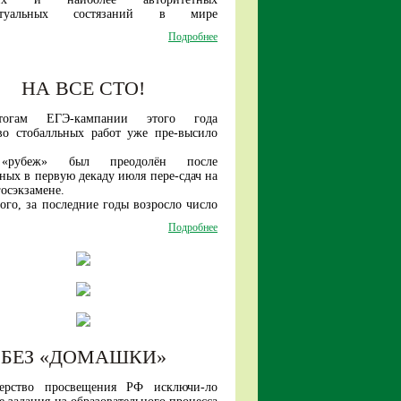
ванным на рынке труда без доучивания
ектуальных состязаний в мире
атуре).
ся с 1959 года).
Подробнее
жетные отделения университе-тов-
году среди участников из более чем 100
ов пилотного проекта по переходу на
сть старшеклассников из нашей страны
дель высшего обра-зования поступят в
 число лидеров!
у более 40 тысяч абитуриентов.
НА ВСЕ СТО!
огам ЕГЭ-кампании этого года
во стобалльных работ уже пре-высило
«рубеж» был преодолён после
ных в первую декаду июля пере-сдач на
осэкзамене.
ого, за последние годы возросло число
иков, набирающих по трем предметам
Подробнее
ее баллов.
БЕЗ «ДОМАШКИ»
ерство просвещения РФ исключи-ло