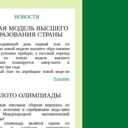
НОВОСТИ
АЯ МОДЕЛЬ ВЫСШЕГО
РАЗОВАНИЯ СТРАНЫ
годняшний день первый этап по
ю новой модели высшего обра-зования
 успешно пройден, а пол-ный переход
и на новую модель высшего
вания планируется завер-шить в
е три года.
ый этап по апробации новой моде-ли
стартовал три года назад.
Подробнее
и в проект вошли шесть ведущих
тетов страны — Санкт-Петер-бургский
университет, МАИ, ТГУ, МИСИС, БФУ
ОЛОТО ОЛИМПИАДЫ
а, МПГУ.
ря текущего года в эксперименте
т уже 17 вузов.
ская школьная сборная вернулась из
ые шесть вузов проекта в этому году
с золотыми и серебряными меда-лями
инимать студентов уже только на новые
еждународной математической
тельные про-граммы.
ды!
е новой модели высшего образо-вания
я олимпиада является одним из
обучение студента в один этап (быть
ших и наиболее авторитетных