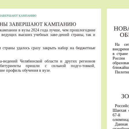
Ы ЗАВЕРШАЮТ КАМПАНИЮ
РАНЫ ЗАВЕРШАЮТ КАМПАНИЮ
НОВ
 кампании в вузы 2024 года лучше, чем прошлогодние
ОБ
е ведущих высших учебных заве-дений страны, так и
На се
 страны удалось сразу закрыть набор на бюджетные
внедрени
в стране
Росси
а-ведений Челябинской области и других регионов
образо
итуриенты пришли с сильной подго-товкой,
ближайши
ие профиль обучения в вузе.
Пилотн
«вышки» 
Первым
универси
горный 
З
им. Кант
С янва
участвую
Россий
А перв
Шанхая 
будут пр
67-й М
образова
олимпиа
В основ
Данна
России 
старей