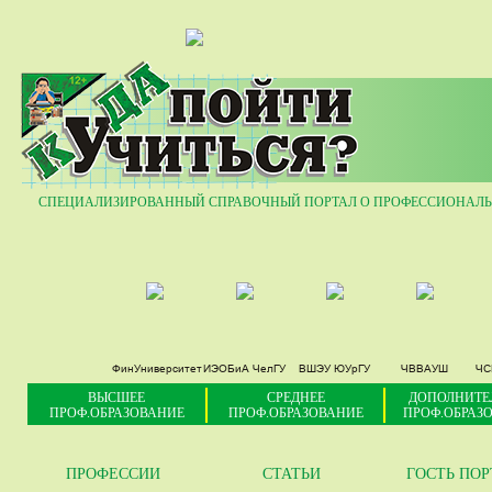
27
СПЕЦИАЛИЗИРОВАННЫЙ СПРАВОЧНЫЙ ПОРТАЛ О ПРОФЕССИОНАЛЬ
ФинУниверситет
ИЭОБиА ЧелГУ
ВШЭУ ЮУрГУ
ЧВВАУШ
ЧС
ВЫСШЕЕ
СРЕДНЕЕ
ДОПОЛНИТЕ
ПРОФ.ОБРАЗОВАНИЕ
ПРОФ.ОБРАЗОВАНИЕ
ПРОФ.ОБРАЗ
ПРОФЕССИИ
СТАТЬИ
ГОСТЬ ПО