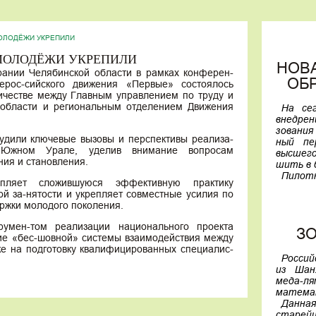
ОЛОДЁЖИ УКРЕПИЛИ
МОЛОДЁЖИ УКРЕПИЛИ
НОВ
рании Челябинской области в рамках конферен-
ОБ
ерос-сийского движения «Первые» состоялось
ичестве между Главным управлением по труду и
 области и региональным отделением Движения
На се
внедре
зования
удили ключевые вызовы и перспективы реализа-
ный пе
Южном Урале, уделив внимание вопросам
высшего
ия и становления.
шить в 
Пилот
епляет сложившуюся эффективную практику
моде-л
й за-нятости и укрепляет совместные усилия по
назад.
ржки молодого поколения.
Первым
универ
умен-том реализации национального проекта
З
бургски
ие «бес-шовной» системы взаимодействия между
МИСИС, 
же на подготовку квалифицированных специалис-
С янва
Россий
участву
из Шан
А перв
меда-
году б
матема
только
Данна
граммы.
старей