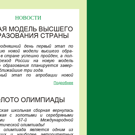
НОВОСТИ
АЯ МОДЕЛЬ ВЫСШЕГО
РАЗОВАНИЯ СТРАНЫ
годняшний день первый этап по
нию новой модели высшего обра-
 в стране успешно пройден, а пол-
реход России на новую модель
 образования планируется завер-
ближайшие три года.
ный этап по апробации новой
и «вышки» стартовал три года
Подробнее
и в проект вошли шесть ведущих
ситетов страны — Санкт-Петер-
ОЛОТО ОЛИМПИАДЫ
й горный университет, МАИ, ТГУ,
БФУ им. Канта, МПГУ.
ря текущего года в эксперименте
ская школьная сборная вернулась
ют уже 17 вузов.
хая с золотыми и серебряными
ые шесть вузов проекта в этому
лями 67-й Международной
удут принимать студентов уже
тической олимпиады!
 на новые образовательные про-
я олимпиада является одним из
ших и наиболее авторитетных