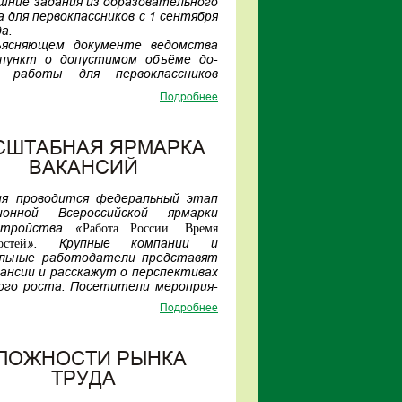
шние задания из образовательного
а для первоклассников с 1 сентября
а.
ъясняющем документе ведомства
 пункт о допустимом объёме до-
 работы для первоклассников
ограничивался одним часом).
Подробнее
образом, прежняя инициатива Ин-
а стратегии развития образова-
постепенному введению домашних
СШТАБНАЯ ЯРМАРКА
й для самых младших школьников
 исключена. Обучение в первых
ВАКАНСИЙ
х российских школ отныне будет
ть без домашней нагрузки.
ня проводится федеральный этап
ионной Всероссийской ярмарки
Работа России. Время
стройства «
остей
». Крупные компании и
альные работодатели представят
кансии и расскажут о перспективах
ого роста. Посетители мероприя-
огут найти работу как в рамках
Подробнее
региона, так и за его пределами.
одатели представят вакансии и
лифицированных специалистов, и
ЛОЖНОСТИ РЫНКА
 имеющих квалификации соиска-
ТРУДА
я многие предприятия принимают