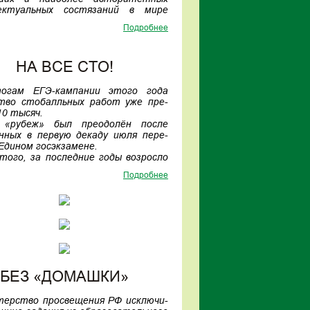
ве новой модели высшего образо-
ектуальных состязаний в мире
оссии обучение студента в один
тся с 1959 года).
Подробнее
быть востребованным на рынке
 году среди участников из более
ез доучивания в магистратуре).
0 стран шесть старшеклассников
джетные отделения университе-
й страны попали в число лидеров!
астников пилотного проекта по
НА ВСЕ СТО!
у на новую модель высшего обра-
 поступят в этом году более 40
огам ЕГЭ-кампании этого года
битуриентов.
тво стобалльных работ уже пре-
10 тысяч.
«рубеж» был преодолён после
нных в первую декаду июля пере-
 Едином госэкзамене.
того, за последние годы возросло
ыпускников, набирающих по трем
Подробнее
ам 180 и более баллов.
БЕЗ «ДОМАШКИ»
ерство просвещения РФ исключи-