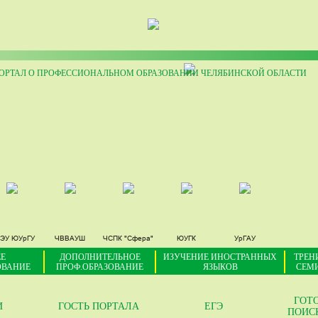
РТАЛ О ПРОФЕССИОНАЛЬНОМ ОБРАЗОВАНИИ ЧЕЛЯБИНСКОЙ ОБЛАСТИ
ЭУ ЮУрГУ
ЧВВАУШ
ЧСПК "Сфера"
ЮУГК
УрГАУ
Е
ДОПОЛНИТЕЛЬНОЕ
ИЗУЧЕНИЕ ИНОСТРАННЫХ
ТРЕН
ОВАНИЕ
ПРОФ.ОБРАЗОВАНИЕ
ЯЗЫКОВ
СЕМ
ГОТ
И
ГОСТЬ ПОРТАЛА
ЕГЭ
ПОИС